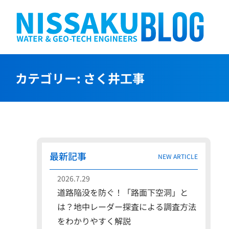
S
k
i
p
t
カテゴリー:
さく井工事
o
c
o
n
t
e
最新記事
NEW ARTICLE
n
t
2026.7.29
道路陥没を防ぐ！「路面下空洞」と
は？地中レーダー探査による調査方法
をわかりやすく解説