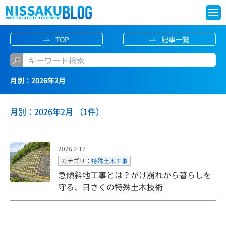
S
TOP
記事一覧
k
i
p
月別：2026年2月
t
o
月別：2026年2月 （1件）
c
o
n
2026.2.17
t
カテゴリ：
特殊土木工事
e
急傾斜地工事とは？がけ崩れから暮らしを
守る、日さくの特殊土木技術
n
t