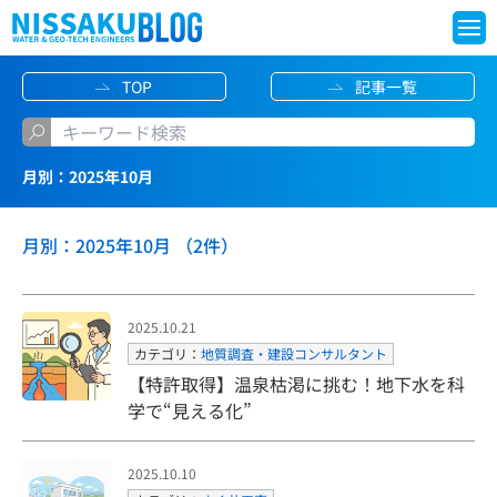
S
TOP
記事一覧
k
i
p
月別：2025年10月
t
o
月別：2025年10月 （2件）
c
o
n
2025.10.21
t
カテゴリ：
地質調査・建設コンサルタント
e
【特許取得】温泉枯渇に挑む！地下水を科
学で“見える化”
n
t
2025.10.10