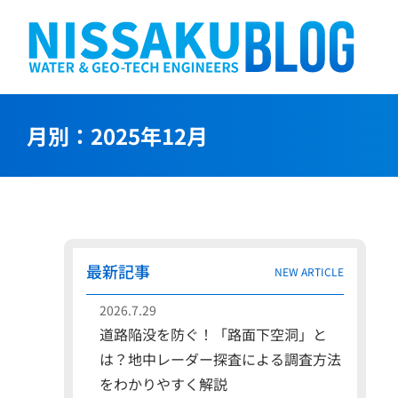
S
k
i
p
t
月別：2025年12月
o
c
o
n
t
e
最新記事
NEW ARTICLE
n
t
2026.7.29
道路陥没を防ぐ！「路面下空洞」と
は？地中レーダー探査による調査方法
をわかりやすく解説