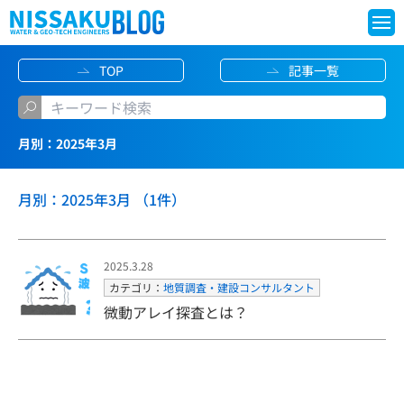
S
TOP
記事一覧
k
i
p
月別：2025年3月
t
o
月別：2025年3月 （1件）
c
o
n
2025.3.28
t
カテゴリ：
地質調査・建設コンサルタント
e
微動アレイ探査とは？
n
t