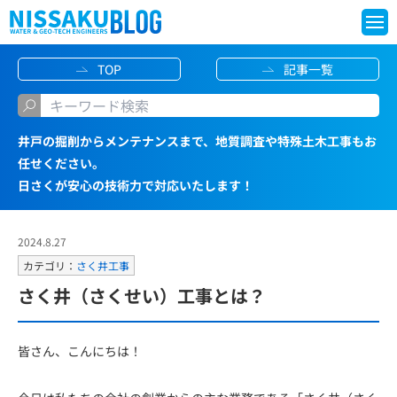
S
TOP
記事一覧
k
i
p
井戸の掘削からメンテナンスまで、地質調査や特殊土木工事もお
t
任せください。
o
日さくが安心の技術力で対応いたします！
c
o
2024.8.27
n
カテゴリ：
さく井工事
t
さく井（さくせい）工事とは？
e
n
皆さん、こんにちは！
t