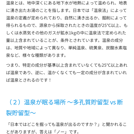
温泉とは、地中深くにある地下水が地熱によって温められ、地表
に湧き出たお湯のことを指します。日本では「温泉法」によって
温泉の定義が定められており、自然に湧き出るか、掘削によって
得られるもので、源泉から採取されたときの温度が25℃以上、も
しくは水蒸気その他のガスが鉱水1kgの中に温泉法で定められた
量以上含まれていることが、条件とされています。温泉の成分
は、地質や地域によって異なり、単純温泉、硫黄泉、炭酸水素塩
泉など、様々な種類があります。
つまり、特定の成分が基準以上含まれていなくても25℃以上あれ
ば温泉であり、逆に、温かくなくても一定の成分が含まれていれ
ば温泉とされるのです！
（２）温泉が眠る場所 〜多孔質貯留型 vs 断
裂貯留型〜
「日本ではどこを掘っても温泉が出るのですか？」と聞かれるこ
とがありますが、答えは「ノー」です。