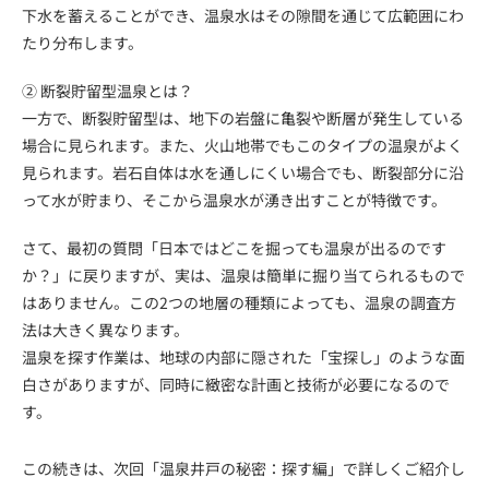
下水を蓄えることができ、温泉水はその隙間を通じて広範囲にわ
たり分布します。
② 断裂貯留型温泉とは？
一方で、断裂貯留型は、地下の岩盤に亀裂や断層が発生している
場合に見られます。また、火山地帯でもこのタイプの温泉がよく
見られます。岩石自体は水を通しにくい場合でも、断裂部分に沿
って水が貯まり、そこから温泉水が湧き出すことが特徴です。
さて、最初の質問「日本ではどこを掘っても温泉が出るのです
か？」に戻りますが、実は、温泉は簡単に掘り当てられるもので
はありません。この2つの地層の種類によっても、温泉の調査方
法は大きく異なります。
温泉を探す作業は、地球の内部に隠された「宝探し」のような面
白さがありますが、同時に緻密な計画と技術が必要になるので
す。
この続きは、次回「温泉井戸の秘密：探す編」で詳しくご紹介し