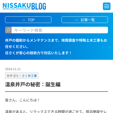
S
TOP
記事一覧
k
i
p
井戸の掘削からメンテナンスまで、地質調査や特殊土木工事もお
t
任せください。
o
日さくが安心の技術力で対応いたします！
c
o
2024.11.11
n
カテゴリ：
さく井工事
t
温泉井戸の秘密：誕生編
e
n
皆さん、こんにちは！
t
温泉があると、リラックスできる時間が過ごせて、宿泊施設やレ