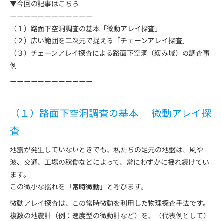
▼今回の記事はこちら
ーーーーーーーーーーーー
（１）路面下空洞調査の基本「微動アレイ探査」
（２）広い範囲を二次元で捉える「チェーンアレイ探査」
（３）チェーンアレイ探査による路面下空洞（緩み域）の調査事
例
ーーーーーーーーーーーー
（１）路面下空洞調査の基本 ― 微動アレイ探
査
地震が発生していないときでも、私たちの足元の地盤は、風や
波、交通、工場の稼働などによって、常にわずかに揺れ続けてい
ます。
この微小な揺れを
「常時微動」
と呼びます。
微動アレイ探査は、この常時微動を利用した物理探査手法です。
複数の地震計（例：速度型の微動計など）を、（代表例として）