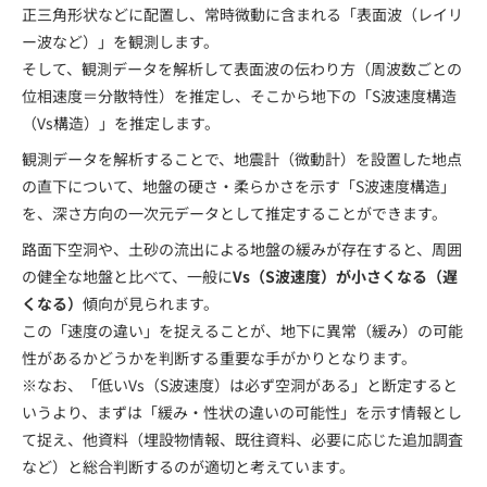
正三角形状などに配置し、常時微動に含まれる「表面波（レイリ
ー波など）」を観測します。
そして、観測データを解析して表面波の伝わり方（周波数ごとの
位相速度＝分散特性）を推定し、そこから地下の「S波速度構造
（Vs構造）」を推定します。
観測データを解析することで、地震計（微動計）を設置した地点
の直下について、地盤の硬さ・柔らかさを示す「S波速度構造」
を、深さ方向の一次元データとして推定することができます。
路面下空洞や、土砂の流出による地盤の緩みが存在すると、周囲
の健全な地盤と比べて、一般に
Vs（S波速度）が小さくなる（遅
くなる）
傾向が見られます。
この「速度の違い」を捉えることが、地下に異常（緩み）の可能
性があるかどうかを判断する重要な手がかりとなります。
※なお、「低いVs（S波速度）は必ず空洞がある」と断定すると
いうより、まずは「緩み・性状の違いの可能性」を示す情報とし
て捉え、他資料（埋設物情報、既往資料、必要に応じた追加調査
など）と総合判断するのが適切と考えています。