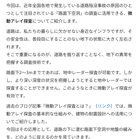
今回は、近年全国各地で発生している道路陥没事故の原因のひと
つとして注目されている「路面下空洞」の調査に活用できる、
微
動アレイ探査
についてご紹介します。
道路は、私たちの暮らしに欠かせない身近なインフラですが、そ
の安全性は、普段目にすることのない地下の状態に大きく左右さ
れます。
そこで重要になるのが、道路を掘り返すことなく、地下の異常を
把握する調査技術です。
路面下2～3mまでであれば、地中レーダー探査が可能です。しか
し、より深い深度の状況を把握しようとすると地中レーダーでは
探査することができません。このようなときに微動アレイ探査が
有効です。
過去のブログ記事「微動アレイ探査とは？」（
リンク
）では、微
動アレイ探査の基本的な仕組みや、建物の耐震設計への活用につ
いてご紹介しました。
今回はその応用として、道路の下に潜む路面下空洞や地盤の緩み
を、どのように捉えるのかを見ていきます。