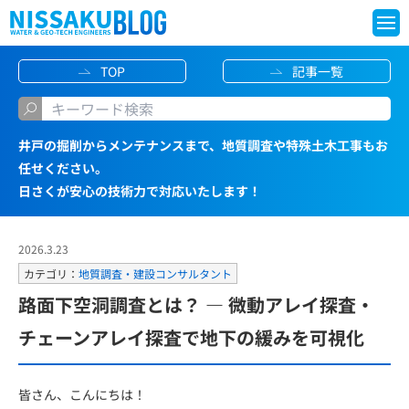
S
TOP
記事一覧
k
i
p
井戸の掘削からメンテナンスまで、地質調査や特殊土木工事もお
t
任せください。
o
日さくが安心の技術力で対応いたします！
c
o
2026.3.23
n
カテゴリ：
地質調査・建設コンサルタント
t
路面下空洞調査とは？ ― 微動アレイ探査・
e
チェーンアレイ探査で地下の緩みを可視化
n
t
皆さん、こんにちは！